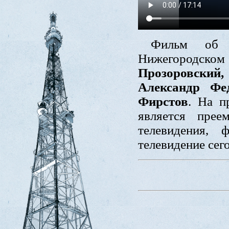
Фильм об и
Нижегородском
Прозоровский
Александр Фе
Фирстов
. На п
является прее
телевидения, 
телевидение сег