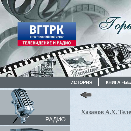
ИСТОРИЯ
КНИГА «БЕ
Хазанов А.Х. Теле
РАДИО