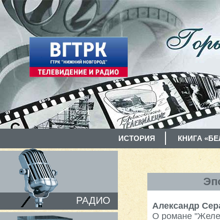
ИСТОРИЯ
КНИГА «БЕ
Эп
РАДИО
Александр Се
О романе "Желе