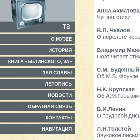
Анна Ахматова
Читает стихи
ТВ
В.П. Чкалов
О перелете чер
О МУЗЕЕ
Владимир Мая
ИСТОРИЯ
Поэт читает сти
КНИГА «БЕЛИНСКОГО, 9А»
С.М. Буденный
ЗАЛ СЛАВЫ
Об М.В. Фрунзе
ЛЕТОПИСЬ
Н.К. Крупская
НОВОСТИ
Об А.М.Горьком
ОБРАТНАЯ СВЯЗЬ
В.И.Ленин
О трудовой дис
КОНТАКТЫ
Л.Н.Толстой
НАВИГАЦИЯ
Звуковое письм