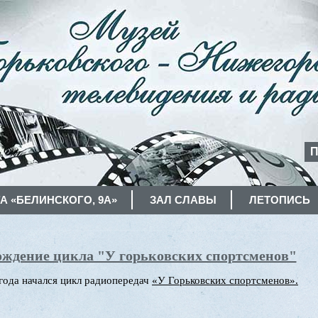
П
А «БЕЛИНСКОГО, 9А»
ЗАЛ СЛАВЫ
ЛЕТОПИСЬ
ождение цикла "У горьковских спортсменов"
 года начался цикл радиопередач
«У Горьковских спортсменов».