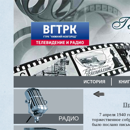
ИСТОРИЯ
КНИГ
Пр
7 апреля 1940 
РАДИО
торжественное собр
было послано пись