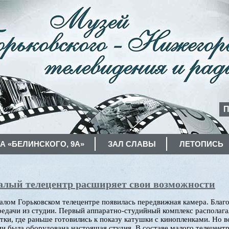
П
А «БЕЛИНСКОГО, 9А»
ЗАЛ СЛАВЫ
ЛЕТОПИСЬ
лый телецентр расширяет свои возможности
малом Горьковском телецентре появилась передвижная камера. Благ
едачи из студии. Первый аппаратно-студийный комплекс располага
тки, где раньше готовились к показу катушки с кинопленками. Но в
 была оборудована настоящая студия. В составе малого телецентр