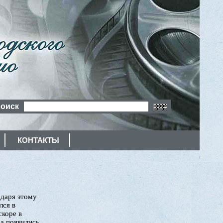
оиск
КОНТАКТЫ
одаря этому
лся в
скоре в
а появились